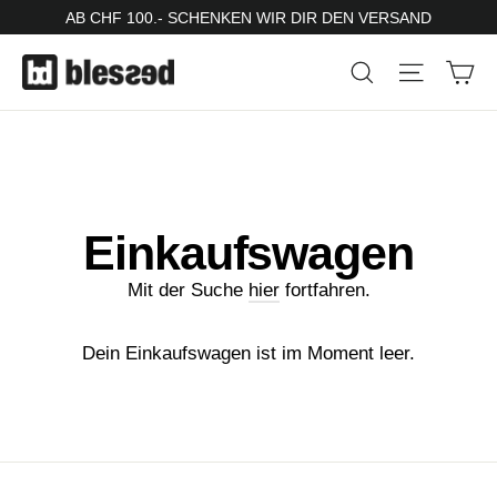
Direkt
AB CHF 100.- SCHENKEN WIR DIR DEN VERSAND
zum
Ei
Suche
Seitenn
Inhalt
Einkaufswagen
Mit der Suche
hier
fortfahren.
Dein Einkaufswagen ist im Moment leer.