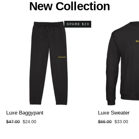
New Collection
SPARE $23
Luxe Baggypant
Luxe Sweater
Normaler
Sonderpreis
Normaler
Sonderpreis
$47.00
$24.00
$66.00
$33.00
Preis
Preis