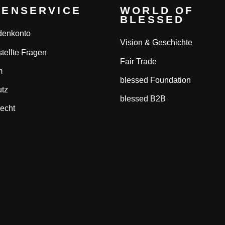
ENSERVICE
WORLD OF
BLESSED
denkonto
Vision & Geschichte
tellte Fragen
Fair Trade
m
blessed Foundation
tz
blessed B2B
recht