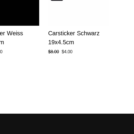
ker Weiss
Carsticker Schwarz
cm
19x4.5cm
erpreis
Normaler
Sonderpreis
00
$8.00
$4.00
Preis