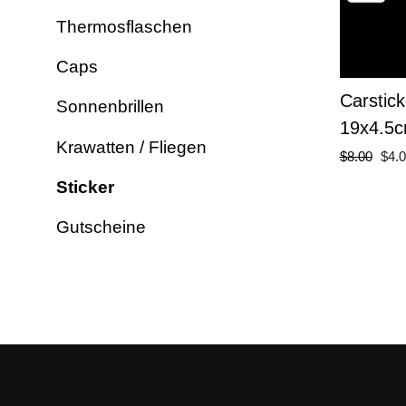
Thermosflaschen
Caps
Carstic
Sonnenbrillen
19x4.5
Krawatten / Fliegen
Normaler
Sond
$8.00
$4.
Preis
Sticker
Gutscheine