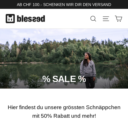
Skip
AB CHF 100.- SCHENKEN WIR DIR DEN VERSAND
to
Ca
Search
Site nav
content
% SALE %
Hier findest du unsere grössten Schnäppchen
mit 50% Rabatt und mehr!