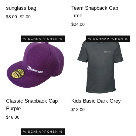
sunglass bag
Team Snapback Cap
Lime
Regular
Sale
$8.00
$2.00
price
price
$24.00
% SCHNÄPPCHEN %
% SCHNÄPPCHEN %
Classic Snapback Cap
Kids Basic Dark Grey
Purple
$18.00
$46.00
% SCHNÄPPCHEN %