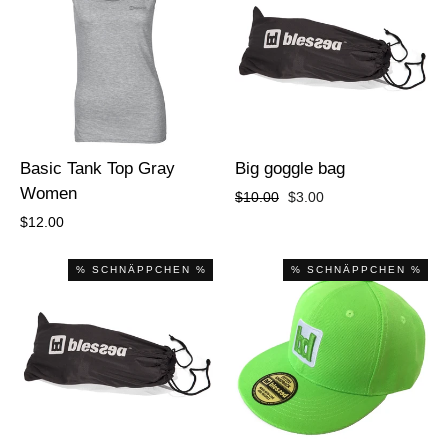
Basic Tank Top Gray
Big goggle bag
Women
Regular
Sale
$10.00
$3.00
price
price
$12.00
% SCHNÄPPCHEN %
% SCHNÄPPCHEN %