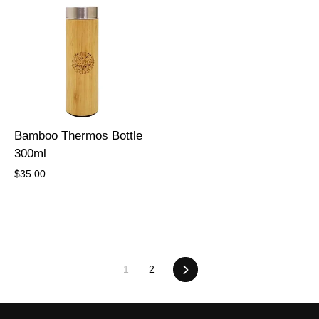
Bamboo Thermos Bottle
300ml
$35.00
Next
1
2